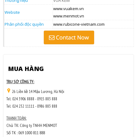
Thương hiệu
VUA KEM
www.vuakem.vn
Website
www.menmot.vn
Phân phối độc quyền
www.rubicone-vietnam.com
MUA HÀNG
TRỤ SỞ CÔNG TY:
26 Liền kề 14 Mậu Lương, Hà Nội
Tel: 024 3906 8888 - 0915 883 888
Tel: 024 232 11111 - 0986 883 888
THANH TOÁN:
Chủ TK: Công ty TNHH MENMOT
Số TK : 069 1000 811 888