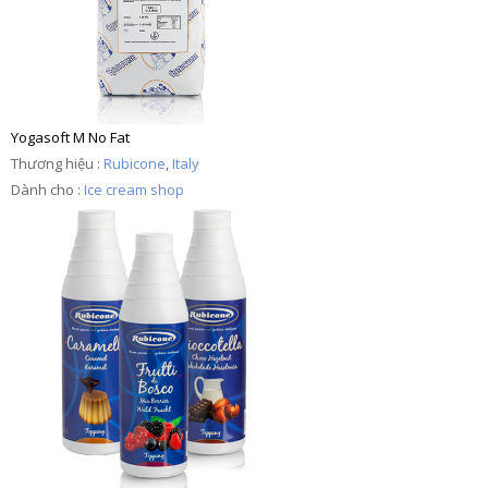
Yogasoft M No Fat
Thương hiệu :
Rubicone
,
Italy
Dành cho :
Ice cream shop