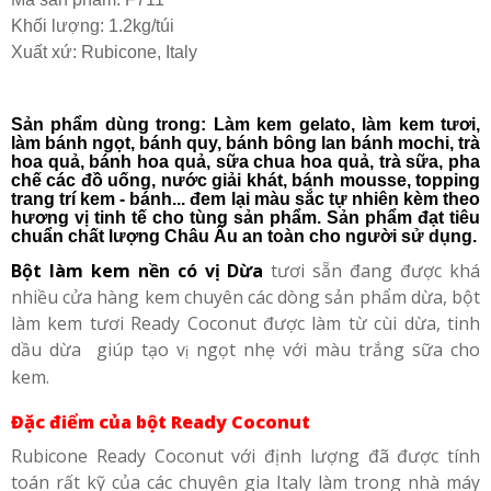
Khối lượng: 1.
2kg/túi
Xuất xứ: Rubicone, Italy
Sản phẩm dùng trong:
Làm kem gelato, làm kem tươi,
làm bánh ngọt, bánh quy, bánh bông lan bánh mochi, trà
hoa quả, bánh hoa quả, sữa chua hoa quả, trà sữa, pha
chế các đồ uống, nước giải khát, bánh mousse, topping
trang trí kem - bánh... đem lại màu sắc tự nhiên kèm theo
hương vị tinh tế cho tùng sản phẩm. Sản phẩm đạt tiêu
chuẩn chất lượng Châu Âu an toàn cho người sử dụng.
B
ột làm kem nền có vị Dừa
tươi sẵn
đang được khá
nhiều cửa hàng kem chuyên các dòng sản phẩm dừa, bột
làm ke
m tươi Ready Coconut
được làm từ cùi dừa, tinh
dầu dừa giúp tạo v
ngọt nhẹ với màu trắng sữa cho
ị
kem.
Đặc điểm của bột Ready Coconut
Rubicone Ready Coconut
với định lượng đã được tính
toán rất kỹ của các chuyên gia Italy làm trong nhà máy