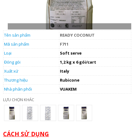
Tên sản phẩm
READY COCONUT
Mã sản phẩm
F711
Loại
Soft serve
Đóng gói
1,2 kg x 6 gói/cart
Xuất xứ
Italy
Thương hiệu
Rubicone
Nhà phân phối
VUAKEM
LỰU CHỌN KHÁC
CÁCH SỬ DỤNG