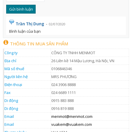
Trần Thị Dung
-
02/07/2020
Bình luận của bạn
THÔNG TIN MUA SẢN PHẨM
Công ty
CÔNG TY TNHH MENMOT
Địa chỉ
26 Liền kề 14 Mậu Lương, Hà Nội, VN
Mã số thuế
0106846346
Người liên hệ
MRS PHƯƠNG
Điện thoại
024 3906 8888
Fax
024 6689 1111
Di động
0915 883 888
Di động
0916 819 888
Email
menmot@menmot.com
Email
vuakem@vuakem.com