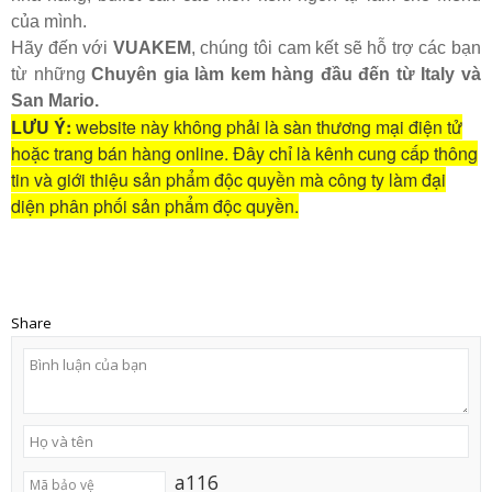
của mình.
Hãy đến với
VUAKEM
, chúng tôi cam kết sẽ hỗ trợ các bạn
từ những
Chuyên gia làm kem hàng đầu đến từ Italy và
San Mario.
LƯU Ý:
website này không phải là sàn thương mại điện tử
hoặc trang bán hàng online. Đây chỉ là kênh cung cấp thông
tin và giới thiệu sản phẩm độc quyền mà công ty làm đại
diện phân phối sản phẩm độc quyền.
Share
a116