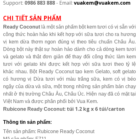
Support:
0986 883 888
- Email:
vuakem@vuakem.com
CHI TIẾT SẢN PHẨM
Ready Coconut
là một sản phẩm bột kem tươi có vị sẵn với
công thức hoàn hảo khi kết hợp với sữa tươi cho ra hương
vị kem dừa thơm ngon đúng vị theo tiêu chuẩn Châu Âu.
Dòng bột này thật sự hoàn hảo dành cho cả dòng kem tươi
và gelato và thật đơn giản để thay đổi công thức làm kem
tươi với gelato khi được kết hợp với sữa tươi theo tỷ lệ
khác nhau. Bột Ready Coconut tạo kem Gelato, soft gelato
có hương vị Dừa tươi với màu trắng sữa, kem có vị béo
ngậy của dừa và sữa, một trong những sản phẩm bán chạy
nhất ở thị trường Châu Âu, Châu Úc. Hiện nay đã có mặt tại
Việt Nam và được phân phối bởi Vua Kem.
: túi 1.2 kg x 6 túi/carton
Rubicone Ready Coconut
Thông tin sản phẩm:
Tên sản phẩm: Rubicone
Ready Coconut
Mã sản phẩm: F711