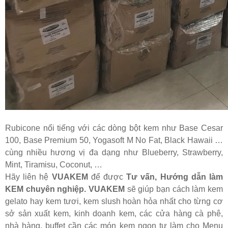
Rubicone nổi tiếng với các dòng bột kem như Base Cesar
100, Base Premium 50, Yogasoft M No Fat, Black Hawaii …
cùng nhiều hương vị đa dạng như Blueberry, Strawberry,
Mint, Tiramisu, Coconut, …
Hãy liên hệ
VUAKEM
để được
Tư vấn, Hướng dẫn làm
KEM chuyên nghiệp.
VUAKEM
sẽ giúp bạn cách làm kem
gelato hay kem tươi, kem slush hoàn hỏa nhất cho từng cơ
sở sản xuất kem, kinh doanh kem, các cửa hàng cà phê,
nhà hàng, buffet cần các món kem ngon tự làm cho Menu