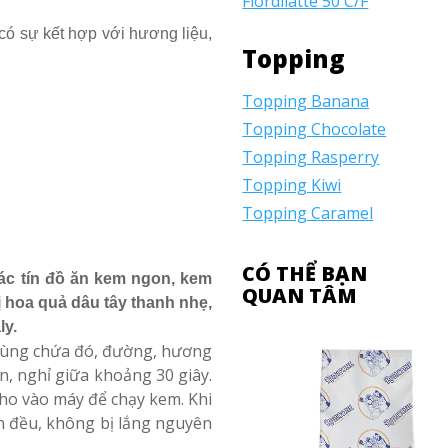
Fiordilatte 50 C/F
 có sự kết hợp với hương liệu,
Topping
Topping Banana
Topping Chocolate
Topping Rasperry
Topping Kiwi
Topping Caramel
CÓ THỂ BẠN
c tín đồ ăn kem ngon, kem
QUAN TÂM
 hoa quả dâu tây thanh nhẹ,
ly.
hùng chứa đó, đường, hương
n, nghỉ giữa khoảng 30 giây.
cho vào máy để chạy kem. Khi
n đều, không bị lắng nguyên