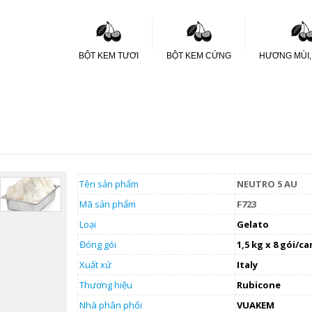
BỘT KEM TƯƠI
BỘT KEM CỨNG
HƯƠNG MÙI,
Tên sản phẩm
NEUTRO 5 AU
Mã sản phẩm
F723
Loại
Gelato
Đóng gói
1,5 kg x 8 gói/ca
Xuất xứ
Italy
Thương hiệu
Rubicone
Nhà phân phối
VUAKEM