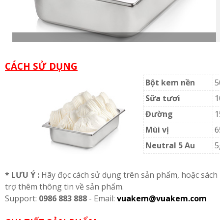
CÁCH SỬ DỤNG
Bột kem nền
5
Sữa tươi
1
Đường
1
Mùi vị
6
Neutral 5 Au
5
* LƯU Ý :
Hãy đọc cách sử dụng trên sản phẩm, hoặc sách h
trợ thêm thông tin về sản phẩm.
Support:
0986 883 888
- Email:
vuakem@vuakem.com