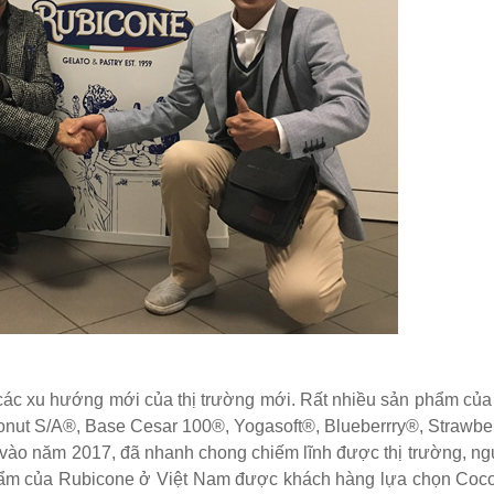
các xu hướng mới của thị trường mới. Rất nhiều sản phẩm của
oconut S/A®, Base Cesar 100®, Yogasoft®, Blueberrry®, Strawb
 vào năm 2017, đã nhanh chong chiếm lĩnh được thị trường, ng
ẩm của Rubicone ở Việt Nam được khách hàng lựa chọn Cocon