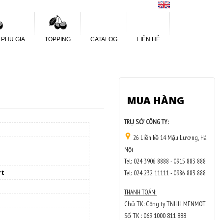
 PHỤ GIA
TOPPING
CATALOG
LIÊN HỆ
MUA HÀNG
TRỤ SỞ CÔNG TY:
26 Liền kề 14 Mậu Lương, Hà
Nội
Tel: 024 3906 8888 - 0915 883 888
rt
Tel: 024 232 11111 - 0986 883 888
THANH TOÁN:
Chủ TK: Công ty TNHH MENMOT
Số TK : 069 1000 811 888