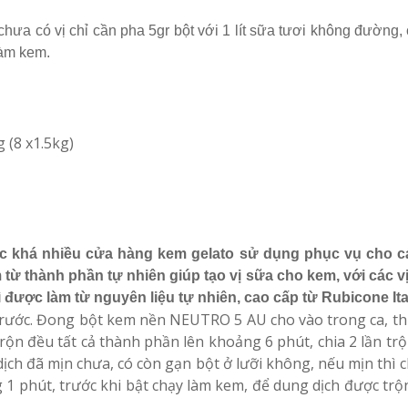
hưa có vị chỉ cần pha 5gr bột với 1 lít sữa tươi không đường,
làm kem.
g (8 x1.5kg)
khá nhiều cửa hàng kem gelato sử dụng phục vụ cho cá
 thành phần tự nhiên giúp tạo vị sữa cho kem, với các vị
 được làm từ nguyên liệu tự nhiên, cao cấp từ Rubicone Ita
trước. Đong bột kem nền NEUTRO 5 AU cho vào trong ca, t
rộn đều tất cả thành phần lên khoảng 6 phút, chia 2 lần trộ
ch đã mịn chưa, có còn gạn bột ở lưỡi không, nếu mịn thì 
 phút, trước khi bật chạy làm kem, để dung dịch được trộ