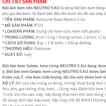
CHI TIẾT SẢN PHẨM
Bột làm kem nền NEUTRO 5 AU
là dòng bột làm kem trắng c
phụ gia làm kem, rồi đánh trộn đều lên trước khi đổ vào máy 
Rubicone Base Neutro 5 Au
* TÊN SẢN PHẨM:
723
* MÃ SẢN PHẨM: F
Dùng cho kem tươi, kem soft gelato
* LOẠISẢN PHẨM:
8 túi 1.5 kg / thùng carton, Carton: 12 k
* TRỌNG LƯỢNG:
* CÁCH SỬ DỤNG: 5
gr + 1 lít nước + 150 gr đường
* THƯƠNG HIỆU:
Rubicone
Italy
* XUẤT XỨ:
Bột làm kem Gelato, kem cứng NEUTRO 5 AU đang được 
ý. Bột làm kem Gelato, kem cứng NEUTRO 5 AU được làm từ
ít béo của Ý, cho kem chất lượng, tốt cho sức khỏe hơn vì
XỬ LÝ:
Đổ sữa vào trong ca đong, thùng chứa dung dịch 
liệu, phụ gia chống chảy kem, ....Dùng máy đánh bột kem t
Trước khi cho vào máy, hãy dùng thìa nếm thử xem dung dị
đổ dung dịch vào máy kem, hãy chạy chế độ WASH khoảng 1
liệu qua quá trình chờ lâu.