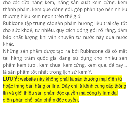
cho các cửa hàng kem, hãng sản xuất kem cứng, kem
thành phẩm, kem que đóng gói, góp phần tạo nên nhiều
thương hiệu kem ngon trên thế giới.
Rubicone tập trung các sản phẩm hương liệu trái cây tốt
cho sức khoẻ, tự nhiêu, quy cách đóng gói rõ ràng, đảm
bảo chất lượng khi vận chuyển từ nước này qua nước
khác.
Những sản phẩm được tạo ra bởi Rubincone đã có mặt
tại hàng trăm quốc gia đang sử dụng cho nhiều sản
phẩm kem tươi, kem chua, kem cứng, kem que, đá xay ...
là sản phẩm tốt nhất trong lịch sử kem Ý.
LƯU Ý:
website này không phải là sàn thương mại điện tử
hoặc trang bán hàng online. Đây chỉ là kênh cung cấp thông
tin và giới thiệu sản phẩm độc quyền mà công ty làm đại
diện phân phối sản phẩm độc quyền.