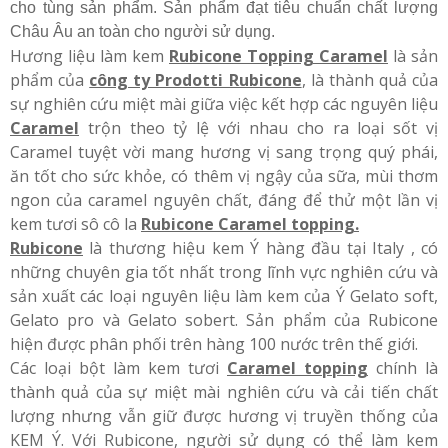
cho tùng sản phẩm. Sản phẩm đạt tiêu chuẩn chất lượng
Châu Âu an toàn cho người sử dụng.
Hương liệu làm kem
Rubicone Topping Caramel
là sản
phẩm của
công ty Prodotti Rubicone
, là thành quả của
sự nghiên cứu miệt mài giữa việc kết hợp các nguyên liệu
Caramel
trộn theo tỷ lệ với nhau cho ra loại sốt vị
Caramel tuyệt vời mang hương vị sang trọng quý phái,
ăn tốt cho sức khỏe, có thêm vị ngậy của sữa, mùi thơm
ngon của caramel nguyên chất, đáng để thử một lần vị
kem tươi sô cô la
Rubicone Caramel topping.
Rubicone
là thương hiệu kem Ý hàng đầu tại Italy , có
những chuyên gia tốt nhất trong lĩnh vực nghiên cứu và
sản xuất các loại nguyên liệu làm kem của Ý Gelato soft,
Gelato pro và Gelato sobert. Sản phẩm của Rubicone
hiện được phân phối trên hàng 100 nước trên thế giới.
Các loại bột làm kem tươi
Caramel topping
chính là
thành quả của sự miệt mài nghiên cứu và cải tiến chất
lượng nhưng vẫn giữ được hương vị truyền thống của
KEM Ý. Với Rubicone, người sử dụng có thể làm kem