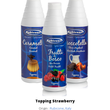
Topping Strawberry
Origin :
Rubicone
,
Italy