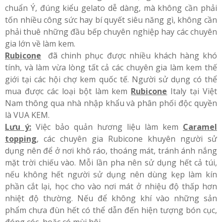
chuẩn Ý, đúng kiểu gelato dễ dàng, mà không cần phải
tốn nhiều công sức hay bí quyết siêu năng gì, không cần
phải thuê những đầu bếp chuyên nghiệp hay các chuyên
gia lớn về làm kem.
Rubicone
đã chinh phục được nhiều khách hàng khó
tính, và làm vừa lòng tất cả các chuyên gia làm kem thế
giới tại các hội chợ kem quốc tế. Người sử dụng có thể
mua được các loại bột làm kem
Rubicone
Italy tại Việt
Nam thông qua nhà nhập khẩu và phân phối độc quyền
là VUA KEM.
Lưu ý:
Việc bảo quản hương liệu làm kem
Caramel
topping
, các chuyên gia Rubicone khuyên người sử
dụng nên để ở nơi khô ráo, thoáng mát, tránh ánh nắng
mặt trời chiếu vào. Mỗi lần pha nên sử dụng hết cả túi,
nếu không hết người sử dụng nên dùng kẹp làm kín
phần cắt lại, học cho vào nơi mát ở nhiệu độ thấp hơn
nhiệt độ thường. Nếu để không khí vào những sản
phẩm chưa đùn hết có thể dẫn đến hiện tượng bón cục,
đóng cóc, hoặc có mùi hôi.