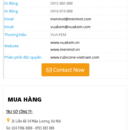
Di động
0915 883 888
Di động
0916 819 888
Email
menmot@menmot.com
Email
vuakem@vuakem.com
Thương hiệu
VUA KEM
www.vuakem.vn
Website
www.menmot.vn
Phân phối độc quyền
www.rubicone-vietnam.com
MUA HÀNG
TRỤ SỞ CÔNG TY:
26 Liền kề 14 Mậu Lương, Hà Nội
Tel: 024 3906 8888 - 0915 883 888