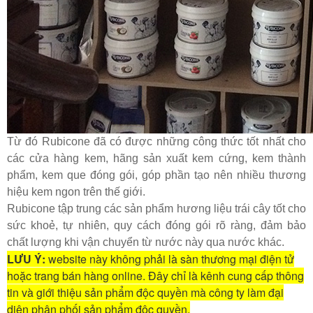
Từ đó Rubicone đã có được những công thức tốt nhất cho
các cửa hàng kem, hãng sản xuất kem cứng, kem thành
phẩm, kem que đóng gói, góp phần tạo nên nhiều thương
hiệu kem ngon trên thế giới.
Rubicone tập trung các sản phẩm hương liệu trái cây tốt cho
sức khoẻ, tự nhiên, quy cách đóng gói rõ ràng, đảm bảo
chất lượng khi vận chuyển từ nước này qua nước khác.
LƯU Ý:
website này không phải là sàn thương mại điện tử
hoặc trang bán hàng online. Đây chỉ là kênh cung cấp thông
tin và giới thiệu sản phẩm độc quyền mà công ty làm đại
diện phân phối sản phẩm độc quyền.