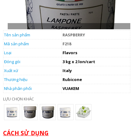
Tên sản phẩm
RASPBERRY
Mã sản phẩm
F218
Loại
Flavors
Đóng gói
3 kg x 2 lon/cart
Xuất xứ
Italy
Thương hiệu
Rubicone
Nhà phân phối
VUAKEM
LỰU CHỌN KHÁC
CÁCH SỬ DỤNG