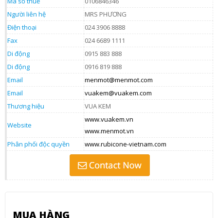
Mã số thuế
0106846346
Người liên hệ
MRS PHƯƠNG
Điện thoại
024 3906 8888
Fax
024 6689 1111
Di động
0915 883 888
Di động
0916 819 888
Email
menmot@menmot.com
Email
vuakem@vuakem.com
Thương hiệu
VUA KEM
www.vuakem.vn
Website
www.menmot.vn
Phân phối độc quyền
www.rubicone-vietnam.com
MUA HÀNG