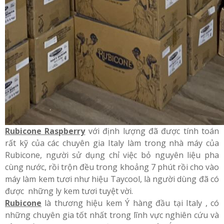
Rubicone Raspberry
với định lượng đã được tính toán
rất kỹ của các chuyên gia Italy làm trong nhà máy của
Rubicone, người sử dụng chỉ việc bỏ nguyên liệu pha
cùng nước, rồi trộn đều trong khoảng 7 phút rồi cho vào
máy làm kem tươi như hiệu Taycool, là người dùng đã có
được những ly kem tươi tuyệt vời.
Rubicone
là thương hiệu kem Ý hàng đầu tại Italy , có
những chuyên gia tốt nhất trong lĩnh vực nghiên cứu và